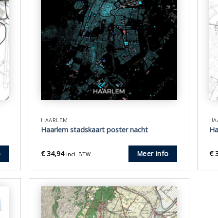
HAARLEM
HA
Haarlem stadskaart poster nacht
Ha
€
34,94
€
3
o
Meer info
incl. BTW