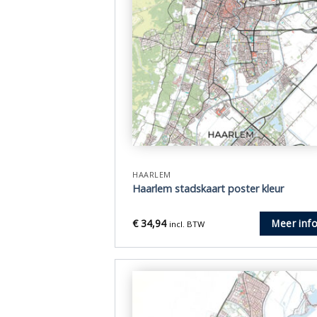
HAARLEM
Haarlem stadskaart poster kleur
€
34,94
Meer inf
incl. BTW