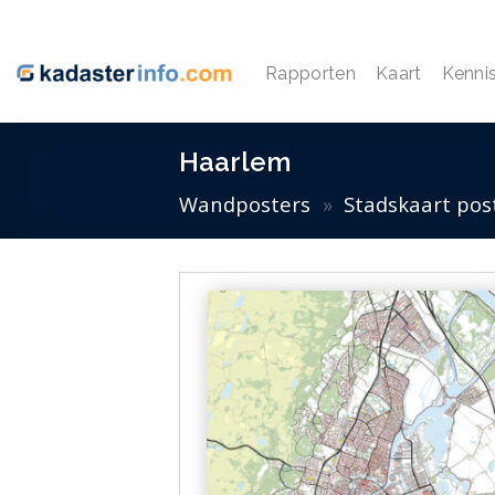
Ga
naar
inhoud
Rapporten
Kaart
Kenni
Haarlem
Wandposters
»
Stadskaart pos