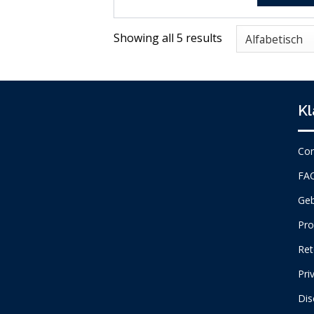
Showing all 5 results
Kl
Con
FA
Geb
Pro
Ret
Pri
Dis