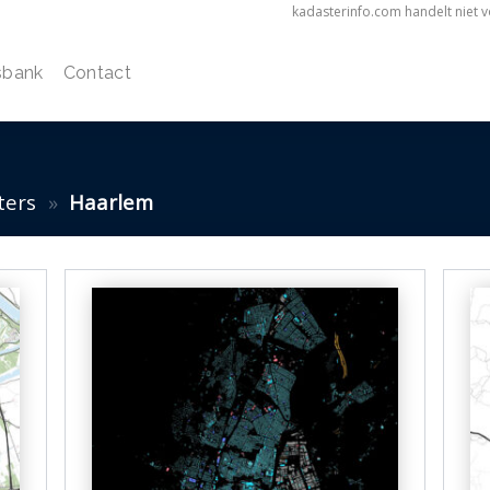
kadasterinfo.com handelt niet 
sbank
Contact
ters
»
Haarlem