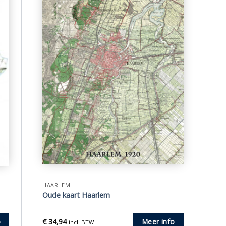
HAARLEM
Oude kaart Haarlem
€
34,94
o
Meer info
incl. BTW