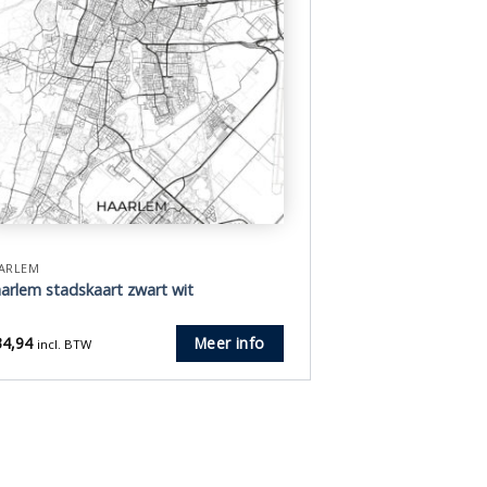
ARLEM
arlem stadskaart zwart wit
4,94
Meer info
incl. BTW