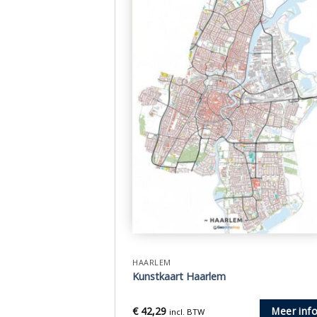
HAARLEM
Kunstkaart Haarlem
€
42,29
Meer inf
incl. BTW