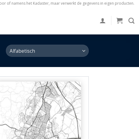
voor of namens het Kadaster, maar verwerkt de gegevens in eigen producten.