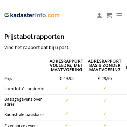
Ga
ADD ANYTHING HERE OR JUST REMOVE IT...
naar
inhoud
Prijstabel rapporten
Vind het rapport dat bij u past.
ADRESRAPPORT
ADRESRAPPORT
VOLLEDIG, MET
BASIS ZONDER
MAATVOERING
MAATVOERING
Prijs
€ 49,95
€ 29,95
✓
✓
Luchtfoto’s loodrecht
Basisgegevens over
✓
✓
adres
✓
✓
Kadastrale basiskaart
✓
✓
Eigenaargegevens