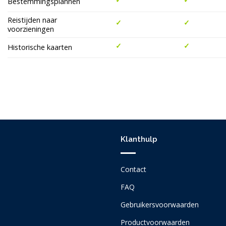
Bestemmingsplannen
Reistijden naar
✓
✓
voorzieningen
✓
✓
Historische kaarten
Klanthulp
Contact
FAQ
Gebruikersvoorwaarden
Productvoorwaarden