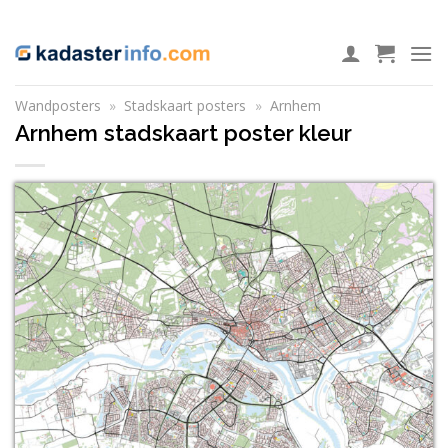
Ga
ADD ANYTHING HERE OR JUST REMOVE IT...
naar
inhoud
Wandposters
»
Stadskaart posters
»
Arnhem
Arnhem stadskaart poster kleur