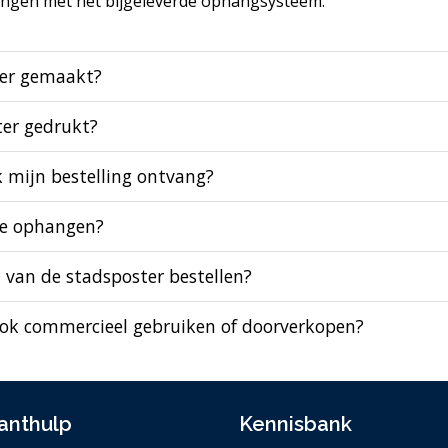
hangen met het bijgeleverde ophangsysteem.
ter gemaakt?
ter gedrukt?
k mijn bestelling ontvang?
te ophangen?
 van de stadsposter bestellen?
ook commercieel gebruiken of doorverkopen?
anthulp
Kennisbank