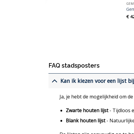
GEM
Gem
EN
€
42
 Aalten
TW
FAQ stadsposters
Kan ik kiezen voor een lijst bi
Ja, je hebt de mogelijkheid om de p
Zwarte houten lijst
- Tijdloos en
Blank houten lijst
- Natuurlijk