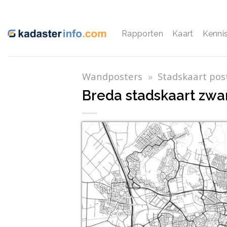
Ga
naar
inhoud
Rapporten
Kaart
Kenni
Wandposters
»
Stadskaart pos
Breda stadskaart zwar