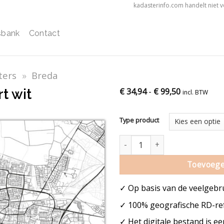
kadasterinfo.com handelt niet 
sbank
Contact
ters
»
Breda
t wit
€
34,94
-
€
99,50
incl. BTW
Type product
Breda stadskaart zwart wit aan
Toevoege
✓ Op basis van de veelgebr
✓ 100% geografische RD-ref
✓ Het digitale bestand is e