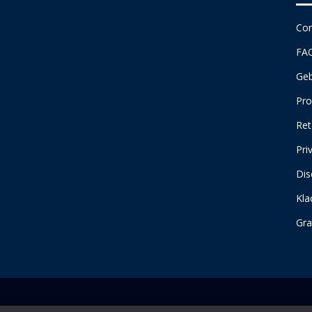
Con
FA
Geb
Pro
Ret
Pri
Dis
Kla
Gra