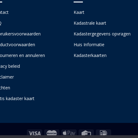
tact
Kaart
Q
Kadastrale kaart
ruikersvoorwaarden
Kadastergegevens opvragen
ductvoorwaarden
Huis Informatie
ourneren en annuleren
Kadasterkaarten
vacy beleid
claimer
chten
tis kadaster kaart