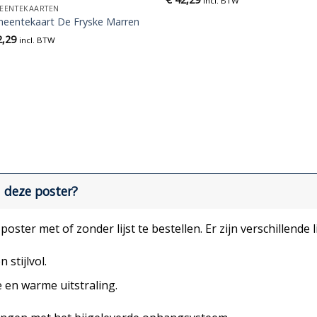
incl. BTW
EENTEKAARTEN
eentekaart De Fryske Marren
,29
incl. BTW
j deze poster?
oster met of zonder lijst te bestellen. Er zijn verschillende l
 stijlvol.
e en warme uitstraling.