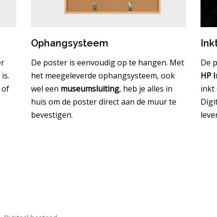
Ophangsysteem
Ink
er
De poster is eenvoudig op te hangen. Met
De p
is.
het meegeleverde ophangsysteem, ook
HP I
 of
wel een
museumsluiting
, heb je alles in
inkt
huis om de poster direct aan de muur te
Digi
bevestigen.
leve