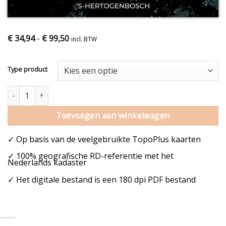
€
34,94
-
€
99,50
incl. BTW
Type product
Den Bosch stadskaart poster nacht aantal
Toevoegen aan winkelwagen
✓ Op basis van de veelgebruikte TopoPlus kaarten
✓ 100% geografische RD-referentie met het
Nederlands kadaster
✓ Het digitale bestand is een 180 dpi PDF bestand