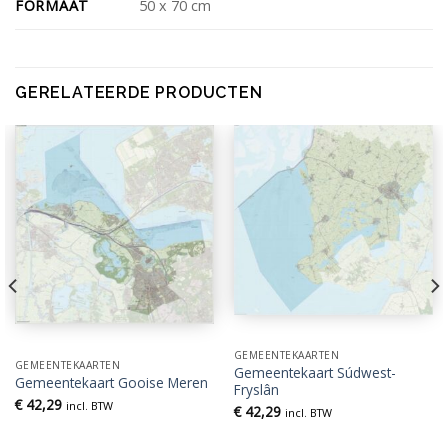
FORMAAT
50 x 70 cm
GERELATEERDE PRODUCTEN
GEMEENTEKAARTEN
GEMEENTEKAARTEN
Gemeentekaart Súdwest-
Gemeentekaart Gooise Meren
Fryslân
€
42,29
incl. BTW
€
42,29
incl. BTW