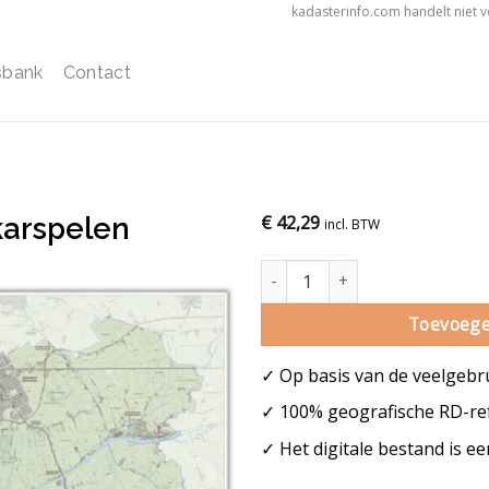
kadasterinfo.com handelt niet 
sbank
Contact
arspelen
€
42,29
incl. BTW
Gemeentekaart Achtkarspelen a
Toevoege
✓ Op basis van de veelgebr
✓ 100% geografische RD-ref
✓ Het digitale bestand is e