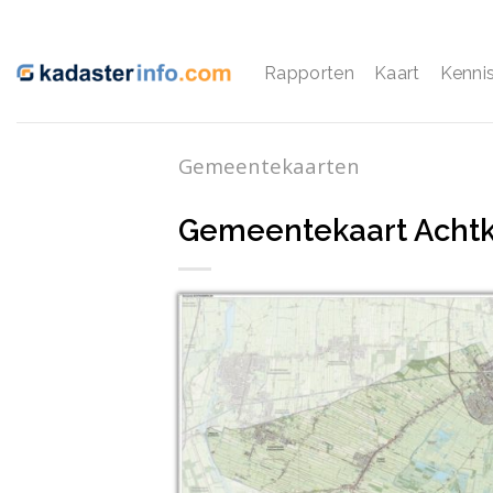
Ga
naar
inhoud
Rapporten
Kaart
Kenni
Gemeentekaarten
Gemeentekaart Achtk