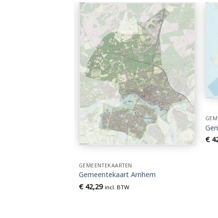
GEM
Gem
€
42
EN
t Aa en Hunze
TW
GEMEENTEKAARTEN
Gemeentekaart Arnhem
€
42,29
incl. BTW