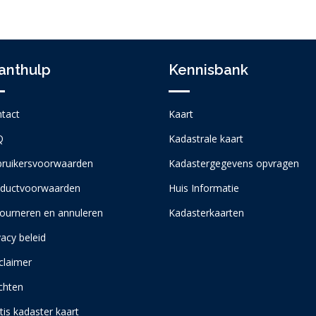
anthulp
Kennisbank
tact
Kaart
Q
Kadastrale kaart
ruikersvoorwaarden
Kadastergegevens opvragen
ductvoorwaarden
Huis Informatie
ourneren en annuleren
Kadasterkaarten
vacy beleid
claimer
chten
tis kadaster kaart