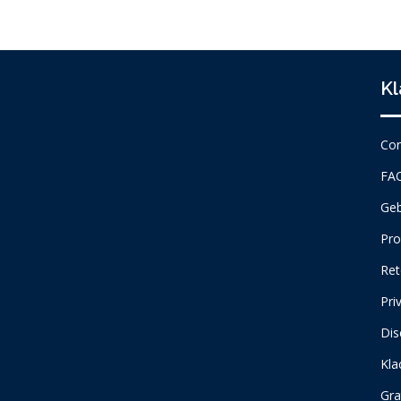
Kl
Con
FA
Geb
Pro
Ret
Pri
Dis
Kla
Gra