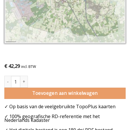
€
42,29
incl. BTW
Gemeentekaart Boxtel aantal
Toevoegen aan winkelwagen
✓ Op basis van de veelgebruikte TopoPlus kaarten
✓ 100% geografische RD-referentie met het
Nederlands kadaster
✓ Het digitale bestand is een 180 dpi PDF bestand