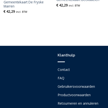
Gemeentekaart De Fryske
€
42,29
incl. BTW
Marren
€
42,29
incl. BTW
Klanthulp
Contact
FAQ
Gebruikersvoorwaarden
Productvoorwaarden
Retourneren en annuleren