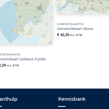
GEMEENTEKAARTEN
Gemeentekaart Altena
€
42,29
incl. BTW
EENTEKAARTEN
eentekaart Súdwest-Fryslân
,29
incl. BTW
anthulp
Kennisbank