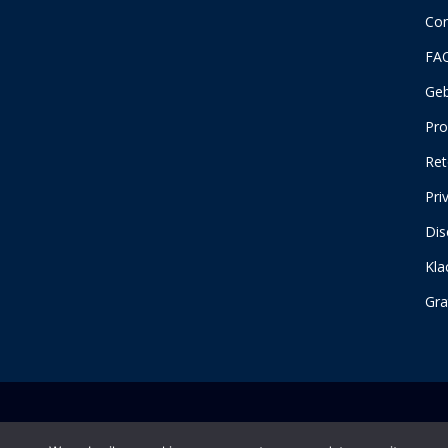
Con
FA
Geb
Pro
Ret
Pri
Dis
Kla
Gra