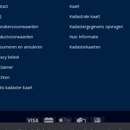
tact
Kaart
Q
Kadastrale kaart
ruikersvoorwaarden
Kadastergegevens opvragen
ductvoorwaarden
Huis Informatie
ourneren en annuleren
Kadasterkaarten
vacy beleid
claimer
chten
tis kadaster kaart