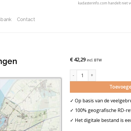
kadasterinfo.com handelt niet 
sbank
Contact
ngen
€
42,29
incl. BTW
Gemeentekaart Harlingen aanta
Toevoege
✓ Op basis van de veelgebr
✓ 100% geografische RD-ref
✓ Het digitale bestand is e