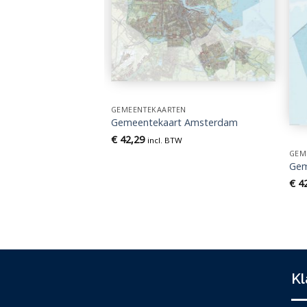
EN
t Hoeksche Waard
GEMEENTEKAARTEN
Gemeentekaart Amsterdam
TW
€
42,29
incl. BTW
GEM
Gem
€
42
Kl