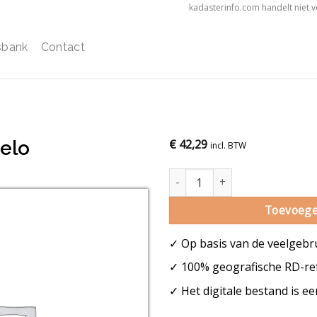
kadasterinfo.com handelt niet 
sbank
Contact
elo
€
42,29
incl. BTW
Gemeentekaart Hengelo aantal
Toevoege
✓ Op basis van de veelgebr
✓ 100% geografische RD-ref
✓ Het digitale bestand is e