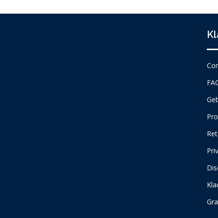
Kl
Con
FA
Geb
Pro
Ret
Pri
Dis
Kla
Gra