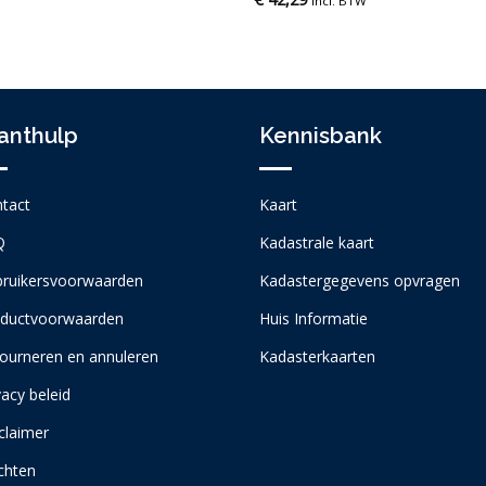
incl. BTW
anthulp
Kennisbank
tact
Kaart
Q
Kadastrale kaart
ruikersvoorwaarden
Kadastergegevens opvragen
ductvoorwaarden
Huis Informatie
ourneren en annuleren
Kadasterkaarten
vacy beleid
claimer
chten