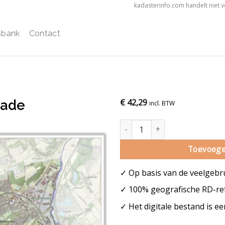
kadasterinfo.com handelt niet 
sbank
Contact
rade
€
42,29
incl. BTW
Gemeentekaart Kerkrade aanta
Toevoege
✓ Op basis van de veelgebr
✓ 100% geografische RD-ref
✓ Het digitale bestand is e