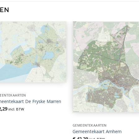
TEN
EENTEKAARTEN
eentekaart De Fryske Marren
,29
incl. BTW
GEMEENTEKAARTEN
Gemeentekaart Arnhem
€
42,29