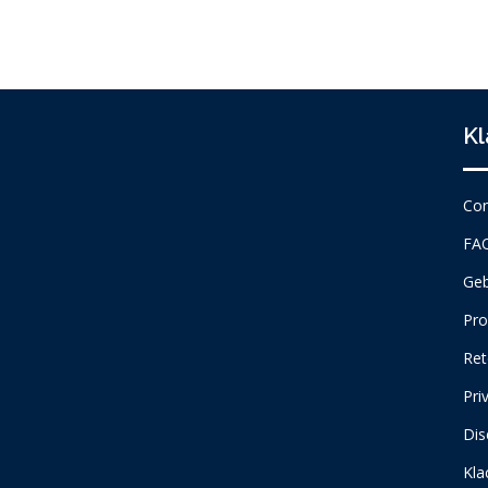
Kl
Con
FA
Geb
Pro
Ret
Pri
Dis
Kla