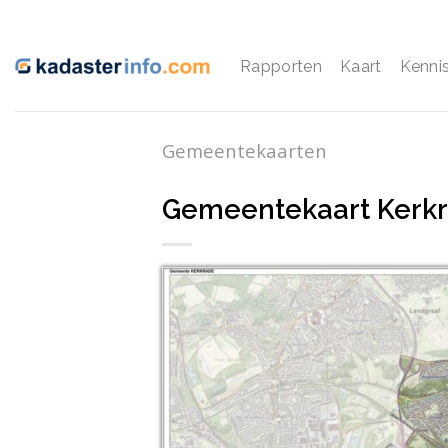
Ga
naar
inhoud
Rapporten
Kaart
Kenni
Gemeentekaarten
Gemeentekaart Kerk