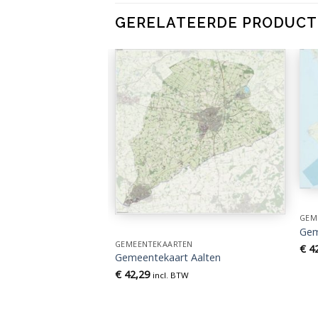
GERELATEERDE PRODUC
EN
t Amsterdam
GEM
TW
Gem
GEMEENTEKAARTEN
€
42
Gemeentekaart Aalten
€
42,29
incl. BTW