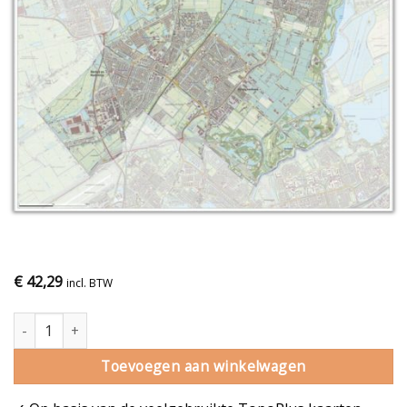
€
42,29
incl. BTW
Gemeentekaart Lansingerland aantal
Toevoegen aan winkelwagen