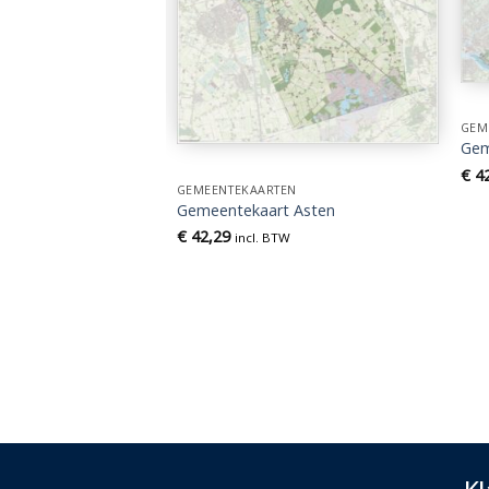
GEM
Gem
EN
€
42
t Dantumadiel
GEMEENTEKAARTEN
Gemeentekaart Asten
TW
€
42,29
incl. BTW