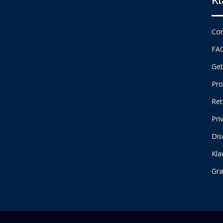
Kl
Con
FA
Geb
Pro
Ret
Pri
Dis
Kla
Gra