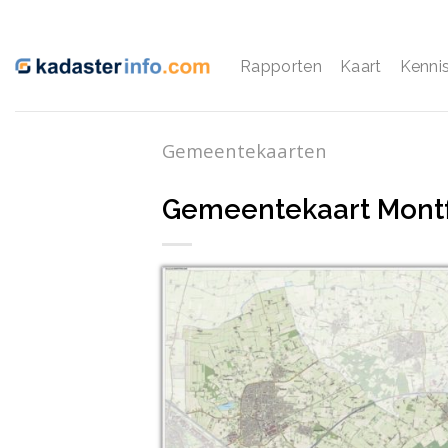
Ga
naar
inhoud
Rapporten
Kaart
Kenni
Gemeentekaarten
Gemeentekaart Mont