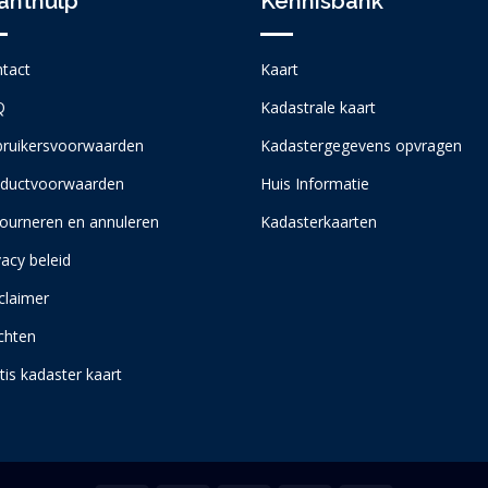
anthulp
Kennisbank
tact
Kaart
Q
Kadastrale kaart
ruikersvoorwaarden
Kadastergegevens opvragen
ductvoorwaarden
Huis Informatie
ourneren en annuleren
Kadasterkaarten
vacy beleid
claimer
chten
tis kadaster kaart