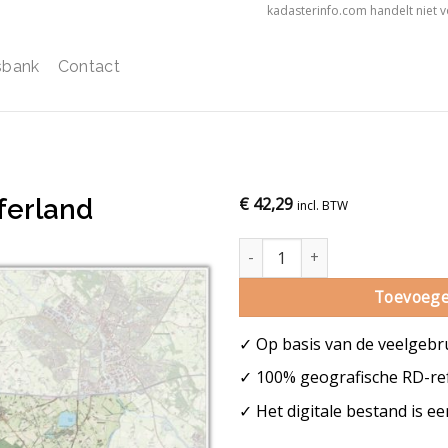
kadasterinfo.com handelt niet 
sbank
Contact
ferland
€
42,29
incl. BTW
Gemeentekaart Montferland aa
Toevoege
✓ Op basis van de veelgebr
✓ 100% geografische RD-ref
✓ Het digitale bestand is e