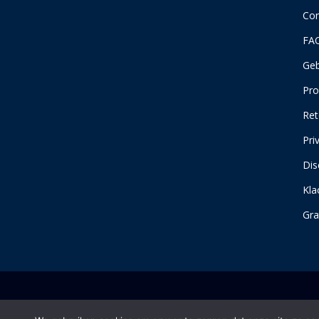
Con
FA
Geb
Pro
Ret
Pri
Dis
Kla
Gra