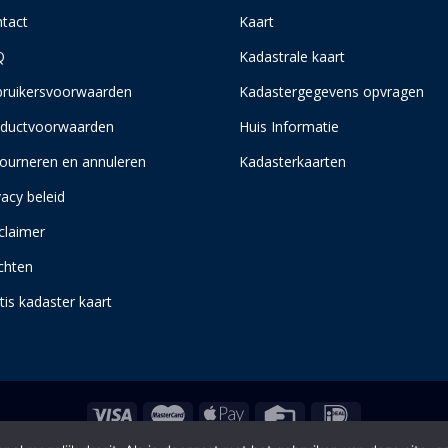
tact
Kaart
Q
Kadastrale kaart
ruikersvoorwaarden
Kadastergegevens opvragen
ductvoorwaarden
Huis Informatie
ourneren en annuleren
Kadasterkaarten
vacy beleid
claimer
chten
tis kadaster kaart