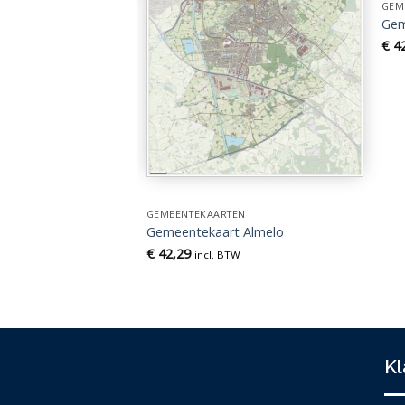
GEM
Gem
EN
€
42
t Hoeksche Waard
TW
GEMEENTEKAARTEN
Gemeentekaart Almelo
€
42,29
incl. BTW
Kl