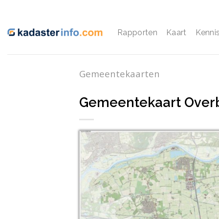
Ga
naar
inhoud
Rapporten
Kaart
Kenni
Gemeentekaarten
Gemeentekaart Over