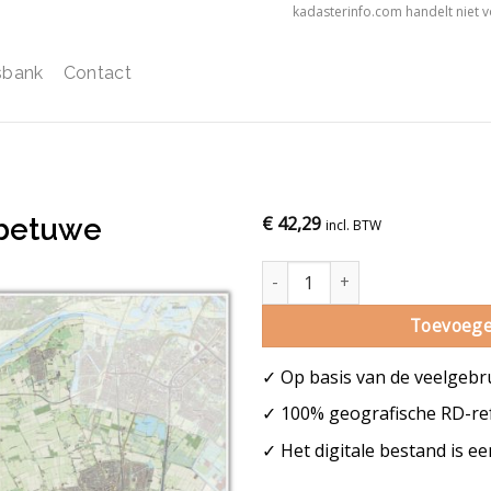
kadasterinfo.com handelt niet 
sbank
Contact
betuwe
€
42,29
incl. BTW
Gemeentekaart Overbetuwe aa
Toevoege
✓ Op basis van de veelgebr
✓ 100% geografische RD-ref
✓ Het digitale bestand is e