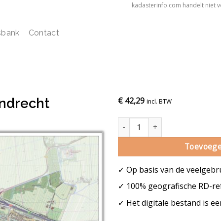
kadasterinfo.com handelt niet 
sbank
Contact
ndrecht
€
42,29
incl. BTW
Gemeentekaart Papendrecht aa
Toevoege
✓ Op basis van de veelgebr
✓ 100% geografische RD-ref
✓ Het digitale bestand is e