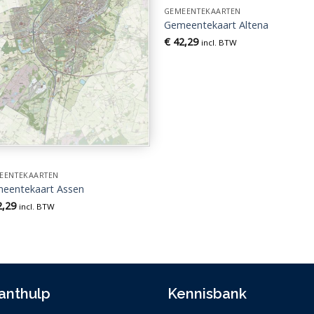
GEMEENTEKAARTEN
Gemeentekaart Altena
€
42,29
incl. BTW
EENTEKAARTEN
eentekaart Assen
,29
incl. BTW
anthulp
Kennisbank