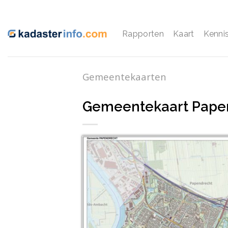
Ga
naar
inhoud
Rapporten
Kaart
Kenni
Gemeentekaarten
Gemeentekaart Pape