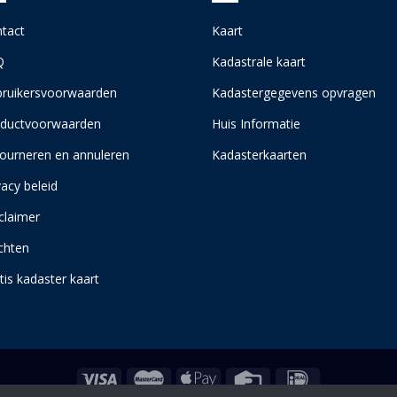
tact
Kaart
Q
Kadastrale kaart
ruikersvoorwaarden
Kadastergegevens opvragen
ductvoorwaarden
Huis Informatie
ourneren en annuleren
Kadasterkaarten
vacy beleid
claimer
chten
tis kadaster kaart