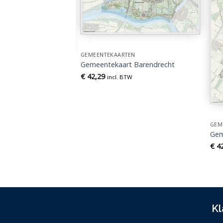
GEMEENTEKAARTEN
Gemeentekaart Barendrecht
€
42,29
EN
incl. BTW
t Gooise Meren
TW
GEM
Gem
€
42
Kl