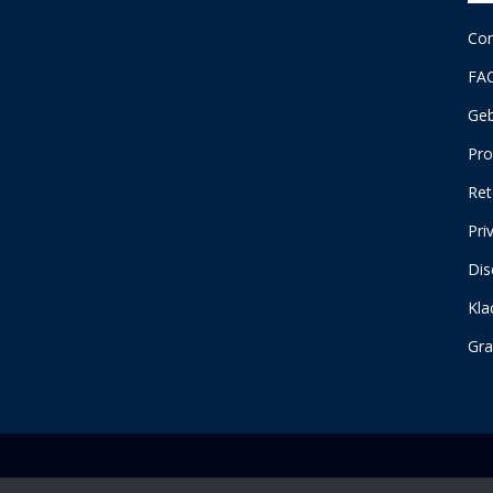
Con
FA
Geb
Pro
Ret
Pri
Dis
Kla
Gra