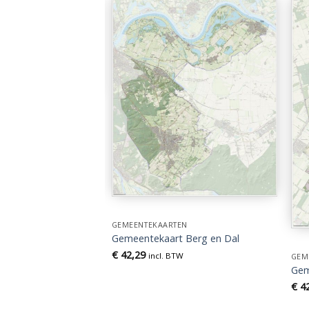
EN
 Baarle-Nassau
TW
GEMEENTEKAARTEN
Gemeentekaart Berg en Dal
€
42,29
incl. BTW
GEM
Gem
€
42