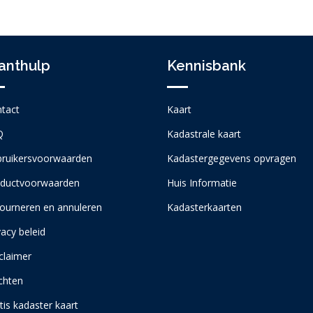
anthulp
Kennisbank
tact
Kaart
Q
Kadastrale kaart
ruikersvoorwaarden
Kadastergegevens opvragen
ductvoorwaarden
Huis Informatie
ourneren en annuleren
Kadasterkaarten
vacy beleid
claimer
chten
tis kadaster kaart