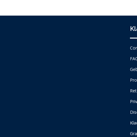
Kl
Con
FA
Geb
Pro
Ret
Pri
Dis
Kla
Gra