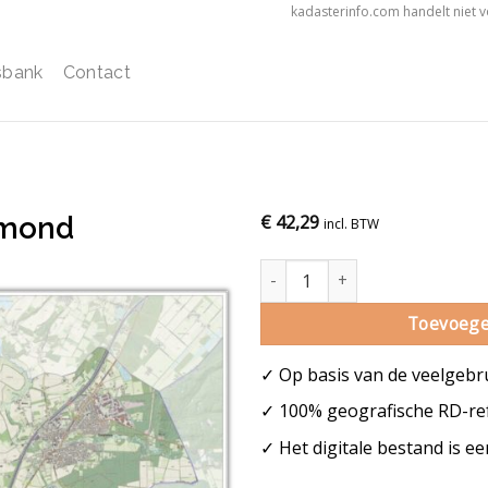
kadasterinfo.com handelt niet 
sbank
Contact
rmond
€
42,29
incl. BTW
Gemeentekaart Roermond aant
Toevoege
✓ Op basis van de veelgebr
✓ 100% geografische RD-ref
✓ Het digitale bestand is e