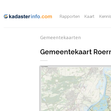
Ga
naar
inhoud
Rapporten
Kaart
Kenni
Gemeentekaarten
Gemeentekaart Roe