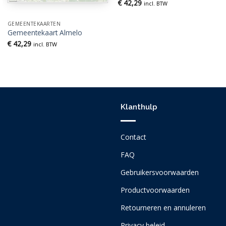
€
42,29
incl. BTW
GEMEENTEKAARTEN
Gemeentekaart Almelo
€
42,29
incl. BTW
Klanthulp
Contact
FAQ
Gebruikersvoorwaarden
Productvoorwaarden
Retourneren en annuleren
Privacy beleid