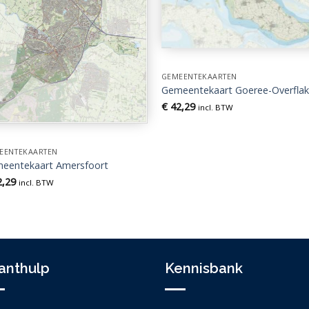
GEMEENTEKAARTEN
Gemeentekaart Goeree-Overfla
€
42,29
incl. BTW
EENTEKAARTEN
eentekaart Amersfoort
,29
incl. BTW
anthulp
Kennisbank