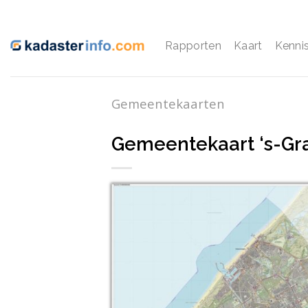
Ga
naar
inhoud
Rapporten
Kaart
Kenni
Gemeentekaarten
Gemeentekaart ‘s-G