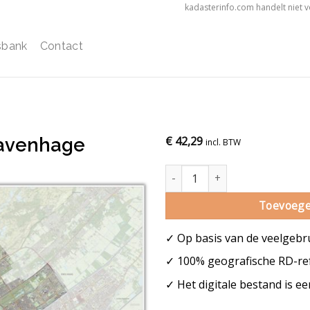
kadasterinfo.com handelt niet 
sbank
Contact
ravenhage
€
42,29
incl. BTW
Gemeentekaart 's-Gravenhage a
Toevoege
✓ Op basis van de veelgebr
✓ 100% geografische RD-ref
✓ Het digitale bestand is e