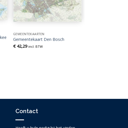
GEMEENTEKAARTEN
kkee
Gemeentekaart Den Bosch
€
42,29
incl. BTW
Contact
Heeft u hulp nodig bij het vinden