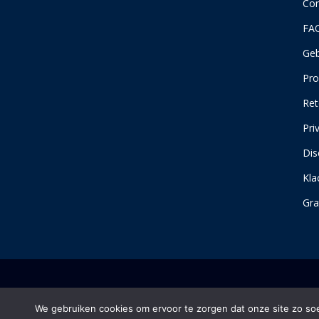
Con
FA
Geb
Pro
Ret
Pri
Dis
Kla
Gra
We gebruiken cookies om ervoor te zorgen dat onze site zo soep