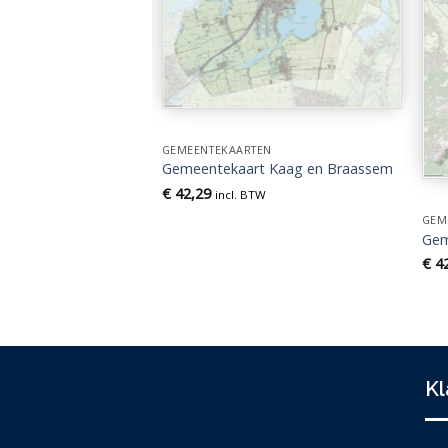
EN
t Hoeksche Waard
GEMEENTEKAARTEN
TW
Gemeentekaart Kaag en Braassem
€
42,29
incl. BTW
GEM
Gem
€
42
Kl