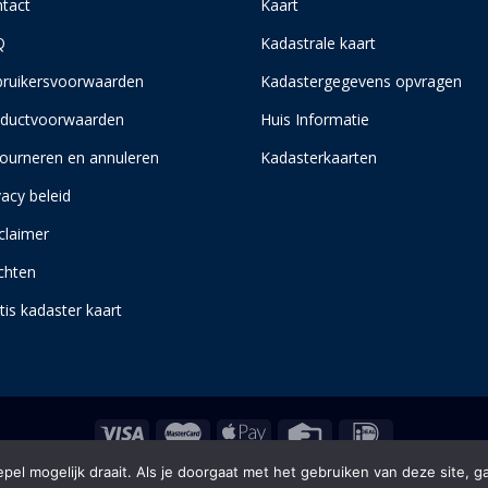
tact
Kaart
Q
Kadastrale kaart
ruikersvoorwaarden
Kadastergegevens opvragen
ductvoorwaarden
Huis Informatie
ourneren en annuleren
Kadasterkaarten
vacy beleid
claimer
chten
tis kadaster kaart
el mogelijk draait. Als je doorgaat met het gebruiken van deze site, g
Copyright 2026 © kadasterinfo.com, alle rechten voorbehouden.