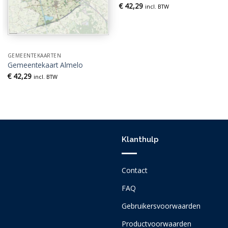
€
42,29
incl. BTW
GEMEENTEKAARTEN
Gemeentekaart Almelo
€
42,29
incl. BTW
Klanthulp
Contact
FAQ
Gebruikersvoorwaarden
Productvoorwaarden