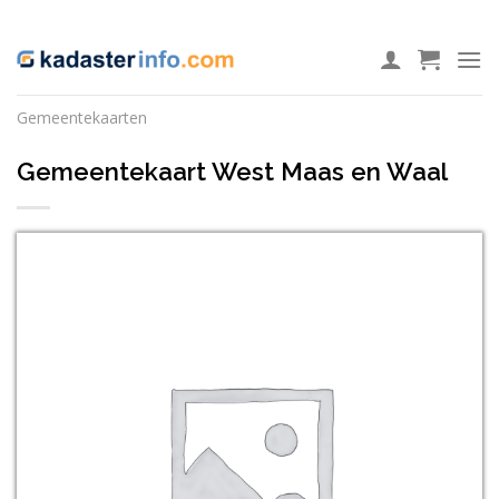
Ga
ADD ANYTHING HERE OR JUST REMOVE IT...
naar
inhoud
Gemeentekaarten
Gemeentekaart West Maas en Waal