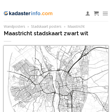
Ga
ADD ANYTHING HERE OR JUST REMOVE IT...
naar
inhoud
Wandposters
»
Stadskaart posters
»
Maastricht
Maastricht stadskaart zwart wit