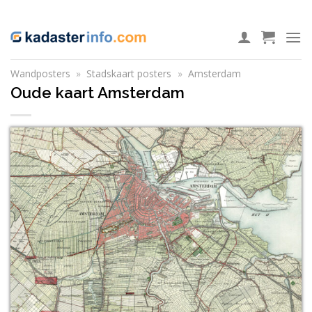
Ga
ADD ANYTHING HERE OR JUST REMOVE IT...
naar
inhoud
Wandposters
»
Stadskaart posters
»
Amsterdam
Oude kaart Amsterdam