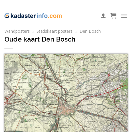
Ga
ADD ANYTHING HERE OR JUST REMOVE IT...
naar
inhoud
Wandposters
»
Stadskaart posters
»
Den Bosch
Oude kaart Den Bosch