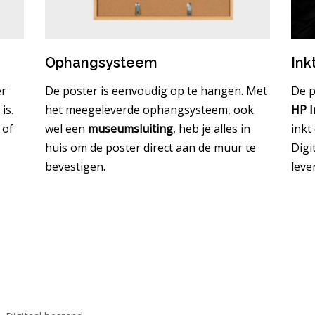
Ophangsysteem
Ink
er
De poster is eenvoudig op te hangen. Met
De p
is.
het meegeleverde ophangsysteem, ook
HP I
 of
wel een
museumsluiting
, heb je alles in
inkt
huis om de poster direct aan de muur te
Digi
bevestigen.
leve