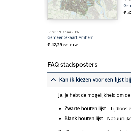
Gem
€
42
EN
t Aa en Hunze
TW
GEMEENTEKAARTEN
Gemeentekaart Arnhem
€
42,29
incl. BTW
FAQ stadsposters
Kan ik kiezen voor een lijst bi
Ja, je hebt de mogelijkheid om de p
Zwarte houten lijst
- Tijdloos en
Blank houten lijst
- Natuurlijk