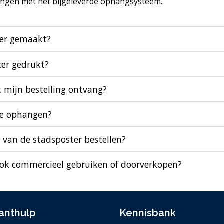
hangen met het bijgeleverde ophangsysteem.
ter gemaakt?
ter gedrukt?
k mijn bestelling ontvang?
te ophangen?
 van de stadsposter bestellen?
ook commercieel gebruiken of doorverkopen?
anthulp
Kennisbank