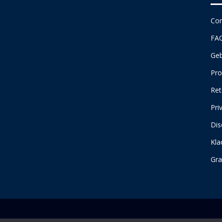
Con
FA
Geb
Pro
Ret
Pri
Dis
Kla
Gra