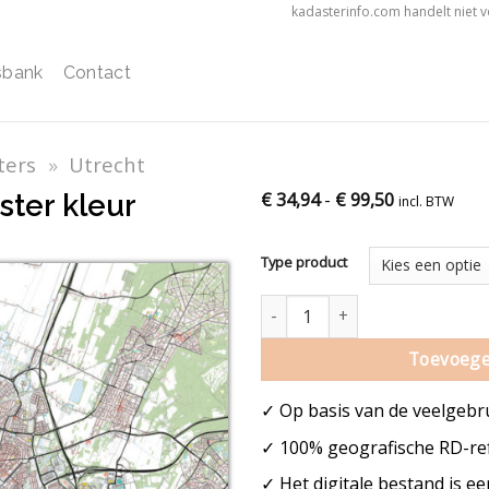
kadasterinfo.com handelt niet 
sbank
Contact
ters
»
Utrecht
ster kleur
€
34,94
-
€
99,50
incl. BTW
Type product
Utrecht stadskaart poster kleur
Toevoege
✓ Op basis van de veelgebr
✓ 100% geografische RD-ref
✓ Het digitale bestand is e