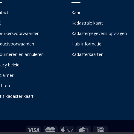
tact
Kaart
Q
Kadastrale kaart
ruikersvoorwaarden
Kadastergegevens opvragen
ductvoorwaarden
Huis Informatie
ourneren en annuleren
Kadasterkaarten
vacy beleid
claimer
chten
tis kadaster kaart