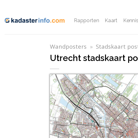
Ga
naar
inhoud
Rapporten
Kaart
Kenni
Wandposters
»
Stadskaart pos
Utrecht stadskaart po