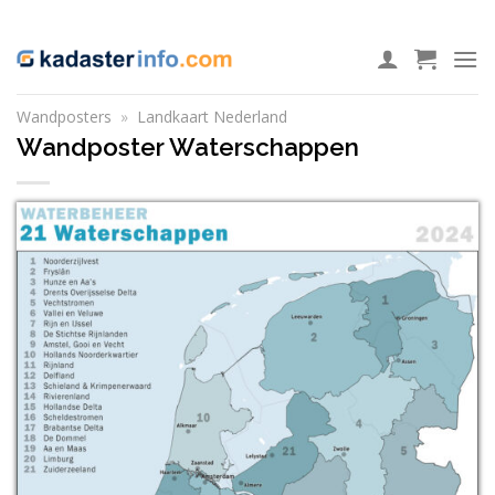
Ga
ADD ANYTHING HERE OR JUST REMOVE IT...
naar
inhoud
Wandposters
»
Landkaart Nederland
Wandposter Waterschappen