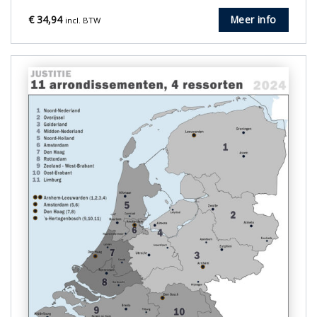
€
34,94
Meer info
incl. BTW