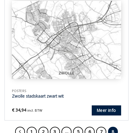
POSTERS
Zwolle stadskaart zwart wit
€
34,94
Meer info
incl. BTW
1
2
3
…
5
6
7
8