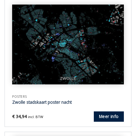
POSTERS
Zwolle stadskaart poster nacht
€
34,94
Meer info
incl. BTW