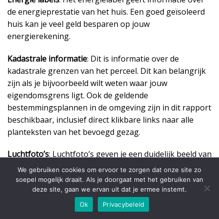
de energieprestatie van het huis. Een goed geïsoleerd
huis kan je veel geld besparen op jouw
energierekening.
Kadastrale informatie
: Dit is informatie over de
kadastrale grenzen van het perceel. Dit kan belangrijk
zijn als je bijvoorbeeld wilt weten waar jouw
eigendomsgrens ligt. Ook de geldende
bestemmingsplannen in de omgeving zijn in dit rapport
beschikbaar, inclusief direct klikbare links naar alle
planteksten van het bevoegd gezag.
Luchtfoto’s
: Luchtfoto’s geven je een duidelijk beeld van
de locatie van het huis en de omgeving.
We gebruiken cookies om ervoor te zorgen dat onze site zo
soepel mogelijk draait. Als je doorgaat met het gebruiken van
Omgeving informatie
: Dit geeft je inzicht in de
deze site, gaan we ervan uit dat je ermee instemt.
nabijgelegen voorzieningen zoals medische zorg,
Ok
Privacybeleid
brandweer, kinderopvang, supermarkten, scholen en