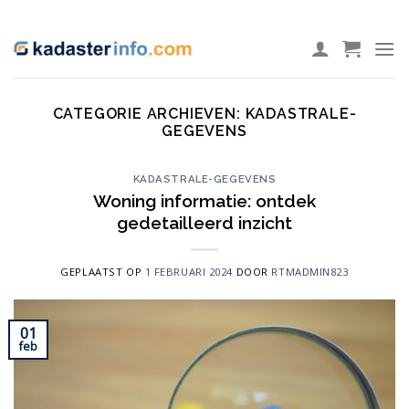
Ga
ADD ANYTHING HERE OR JUST REMOVE IT...
naar
inhoud
CATEGORIE ARCHIEVEN:
KADASTRALE-
GEGEVENS
KADASTRALE-GEGEVENS
Woning informatie: ontdek
gedetailleerd inzicht
GEPLAATST OP
1 FEBRUARI 2024
DOOR
RTMADMIN823
01
feb