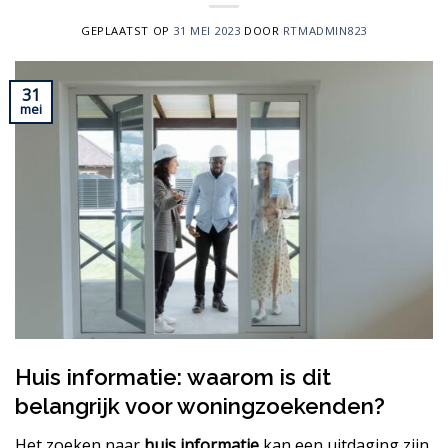
GEPLAATST OP
31 MEI 2023
DOOR
RTMADMIN823
31
mei
Huis informatie: waarom is dit
belangrijk voor woningzoekenden?
Het zoeken naar
huis informatie
kan een uitdaging zijn.