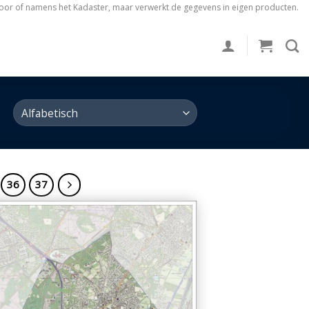
voor of namens het Kadaster, maar verwerkt de gegevens in eigen producten.
36
37