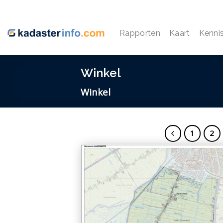
Ga
naar
inhoud
Rapporten
Kaart
Kenni
Winkel
Winkel
1
2