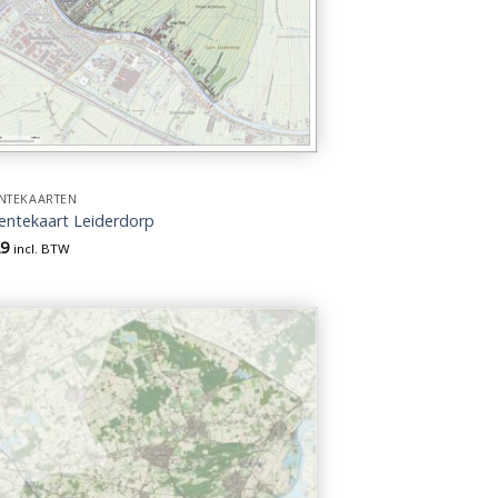
NTEKAARTEN
ntekaart Leiderdorp
29
incl. BTW