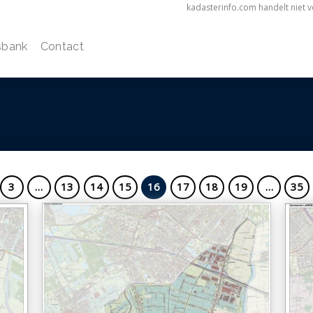
kadasterinfo.com handelt niet 
sbank
Contact
3
…
13
14
15
16
17
18
19
…
35