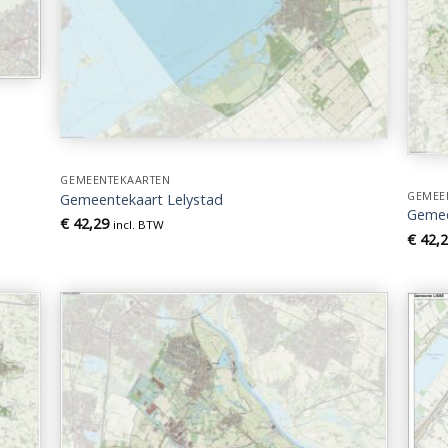
GEMEENTEKAARTEN
GEMEE
Gemeentekaart Lelystad
Gemee
€
42,29
incl. BTW
€
42,