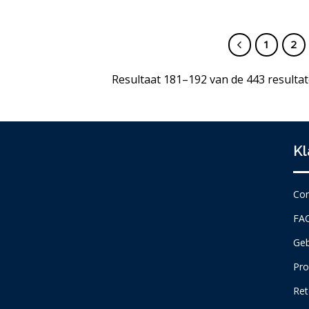
1
2
Resultaat 181–192 van de 443 resulta
Kl
Con
FA
Geb
Pro
Ret