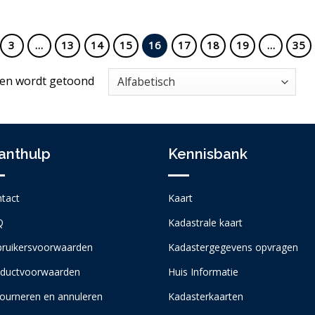
3
…
13
14
15
16
17
18
19
…
35
ten wordt getoond
anthulp
Kennisbank
tact
Kaart
Q
Kadastrale kaart
ruikersvoorwaarden
Kadastergegevens opvragen
ductvoorwaarden
Huis Informatie
ourneren en annuleren
Kadasterkaarten