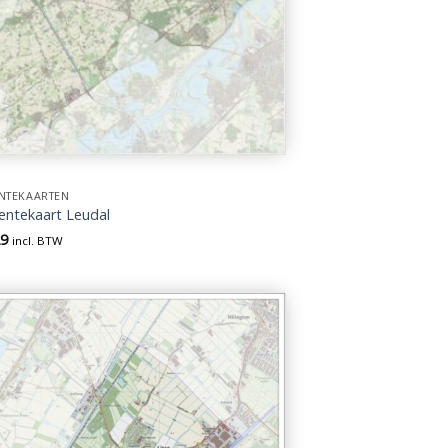
NTEKAARTEN
ntekaart Leudal
29
incl. BTW