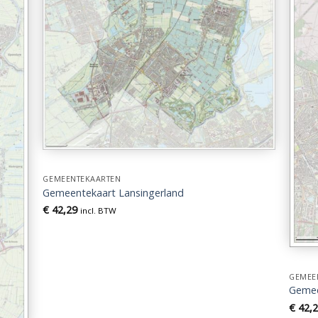
GEMEENTEKAARTEN
Gemeentekaart Lansingerland
€
42,29
incl. BTW
GEMEE
Gemee
€
42,