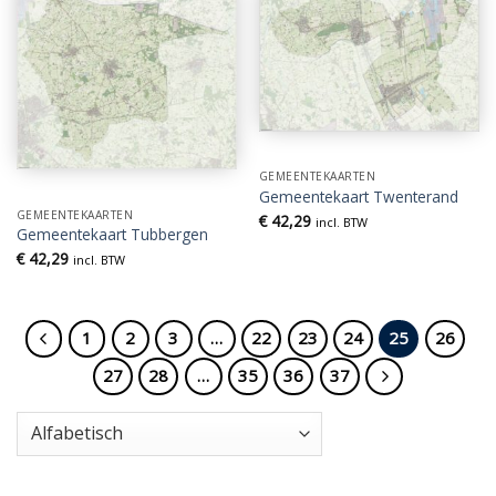
GEMEENTEKAARTEN
Gemeentekaart Twenterand
GEMEENTEKAARTEN
€
42,29
incl. BTW
Gemeentekaart Tubbergen
€
42,29
incl. BTW
1
2
3
…
22
23
24
25
26
27
28
…
35
36
37