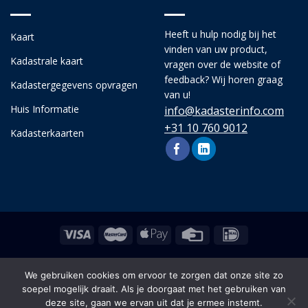
Heeft u hulp nodig bij het
Kaart
vinden van uw product,
Kadastrale kaart
vragen over de website of
feedback? Wij horen graag
Kadastergegevens opvragen
van u!
Huis Informatie
info@kadasterinfo.com
+31 10 760 9012
Kadasterkaarten
Copyright 2026 © kadasterinfo.com, alle rechten
We gebruiken cookies om ervoor te zorgen dat onze site zo
voorbehouden.
soepel mogelijk draait. Als je doorgaat met het gebruiken van
deze site, gaan we ervan uit dat je ermee instemt.